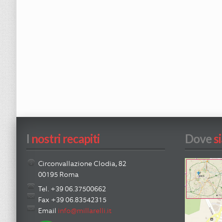
I
 nostri recapiti
Dove
 s
Circonvallazione Clodia, 82
00195 Roma
Tel. +39 06.37500662
Fax +39 06.83542315
Email
info@millarelli.it