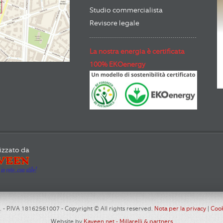
Studio commercialista
Revisore legale
La nostra energia è certificata
100% EKOenergy
izzato da
r.l. - P.IVA 18162561007 - Copyright © All rights reserved.
Nota per la privacy
|
Cook
Website by
Kaveen.net - Millarelli & partners