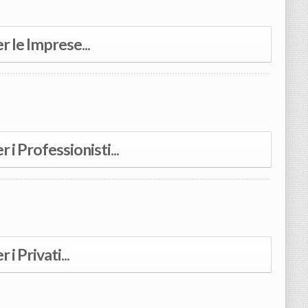
er le Imprese...
r i Professionisti...
 i Privati...