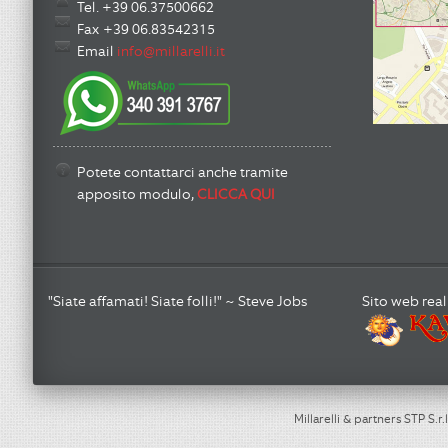
Tel. +39 06.37500662
Fax +39 06.83542315
Email
info@millarelli.it
Potete contattarci anche tramite
apposito modulo,
CLICCA QUI
"Siate affamati! Siate folli!" ~ Steve Jobs
Sito web real
Millarelli & partners STP S.