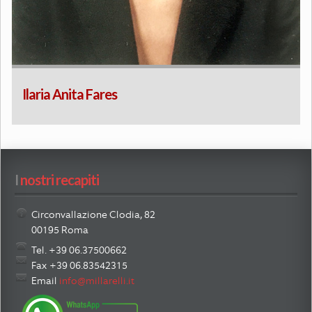
Ilaria Anita Fares
I
 nostri recapiti
Circonvallazione Clodia, 82
00195 Roma
Tel. +39 06.37500662
Fax +39 06.83542315
Email
info@millarelli.it